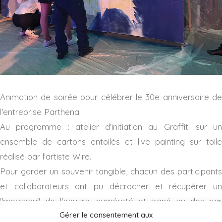
Animation de soirée pour célébrer le 30e anniversaire de
l'entreprise Parthena.
Au programme : atelier d'initiation au Graffiti sur un
ensemble de cartons entoilés et live painting sur toile
réalisé par l'artiste Wire.
Pour garder un souvenir tangible, chacun des participants
et collaborateurs ont pu décrocher et récupérer un
"morceau" de l'oeuvre, numéroté et signé au dos par
Gérer le consentement aux
l'artiste.