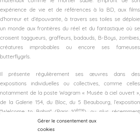
matériaux comme le mortier sable. Emprunt de son
expérience de vie et de références à la BD, aux films
d’horreur et d’épouvante, à travers ses toiles se déploie
un monde aux frontières du réel et du fantastique où se
croisent taggueurs, graffeurs, badauds, B-Boys, zombies,
créatures improbables ou encore ses fameuses
butterflygirls.
Il présente régulièrement ses œuvres dans des
expositions individuelles ou collectives, comme celles
notamment de la poste Wagram « Musée à ciel ouvert »,
de la Galerie 154, du Bloc, du 5 Beaubourg, l’exposition
ème
"Welcome to Bahia" (Paris 10
), ou plus récemmen
avec "152 Writers Galerie " et à l’Aérosol.
Gérer le consentement aux
cookies
Crédits photos : Frez